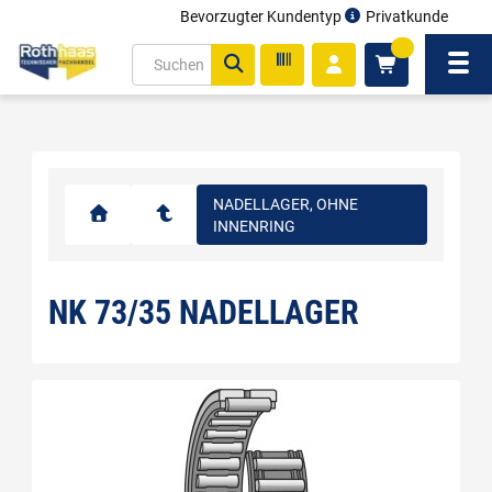
Bevorzugter Kundentyp
Privatkunde
inhalt
0
ite
Navi
gen
NADELLAGER, OHNE
INNENRING
NK 73/35 NADELLAGER