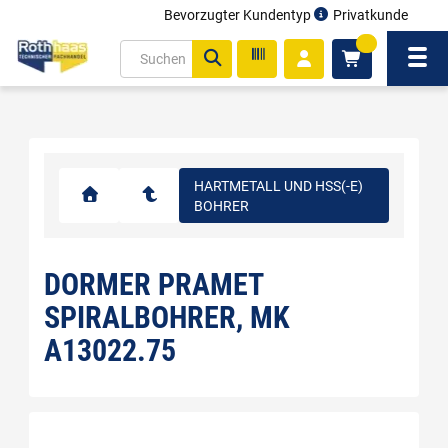
Bevorzugter Kundentyp
Privatkunde
inhalt
0
ite
Navi
gen
HARTMETALL UND HSS(-E)
BOHRER
DORMER PRAMET
SPIRALBOHRER, MK
A13022.75