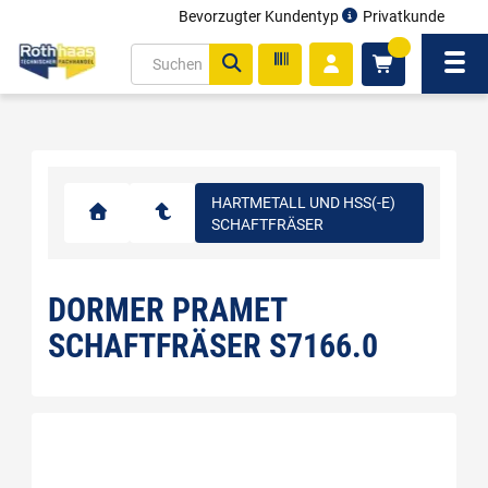
Bevorzugter Kundentyp
Privatkunde
inhalt
0
ite
Navi
gen
HARTMETALL UND HSS(-E)
SCHAFTFRÄSER
DORMER PRAMET
SCHAFTFRÄSER S7166.0