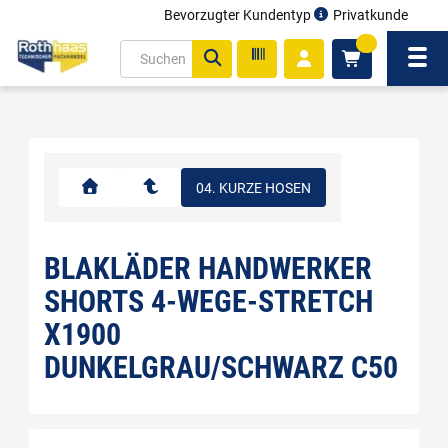
Bevorzugter Kundentyp
Privatkunde
inhalt
0
ite
Navi
gen
04. KURZE HOSEN
BLAKLÄDER HANDWERKER
SHORTS 4-WEGE-STRETCH
X1900
DUNKELGRAU/SCHWARZ C50