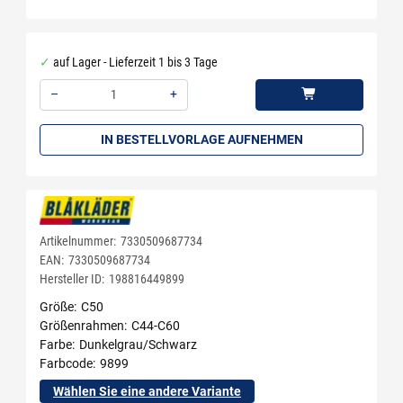
auf Lager - Lieferzeit 1 bis 3 Tage
–
+
Menge: 1
IN BESTELLVORLAGE AUFNEHMEN
Artikelnummer:
7330509687734
EAN:
7330509687734
Hersteller ID:
198816449899
Größe
C50
Größenrahmen
C44-C60
Farbe
Dunkelgrau/Schwarz
Farbcode
9899
Wählen Sie eine andere Variante