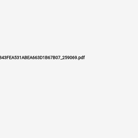
843FEA531ABEA663D1B67B07_259069.pdf