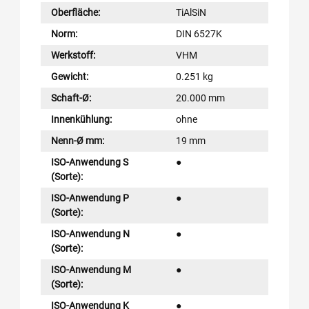
Oberfläche:
TiAlSiN
Norm:
DIN 6527K
Werkstoff:
VHM
Gewicht:
0.251 kg
Schaft-Ø:
20.000 mm
Innenkühlung:
ohne
Nenn-Ø mm:
19 mm
ISO-Anwendung S
●
(Sorte):
ISO-Anwendung P
●
(Sorte):
ISO-Anwendung N
●
(Sorte):
ISO-Anwendung M
●
(Sorte):
ISO-Anwendung K
●