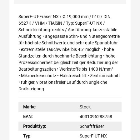
SuperF-UT-Fräser NX / Ø 19,000 mm / h10 / DIN
6527K / VHM / TiAlSiN / Typ: SuperF-UT NX /
Schneidrichtung: rechts / Ausführung: kurze stabile
Ausführung • angepasste Stirn- und Nutengeometrie
für höchste Schnittwerte und sehr gute Spanabfuhr
• extrem steile Tauchwinkel bis 45° möglich • hohe
Standzeiten durch hochharte Beschichtung • hohe
Prozesssicherheit bei gleichzeitiger Reduzierung der
Bearbeitungszeiten • Werkstoffe bis 1400 N/mm²
• Mikroeckenschutz • Halsfreischliff • Zentrumschnitt
• ruhiger, vibrationsfreier Lauf durch ungleiche
Drallsteigung
Marke:
Stock
EAN:
4031095288758
Produkttyp:
Schaftfräser
Typ:
SuperF-UT NX