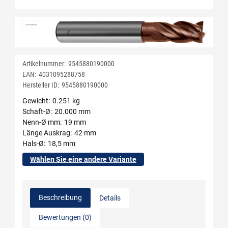
Artikelnummer:
9545880190000
EAN:
4031095288758
Hersteller ID:
9545880190000
Gewicht
0.251 kg
Schaft-Ø
20.000 mm
Nenn-Ø mm
19 mm
Länge Auskrag
42 mm
Hals-Ø
18,5 mm
Wählen Sie eine andere Variante
Beschreibung
Details
Bewertungen (0)