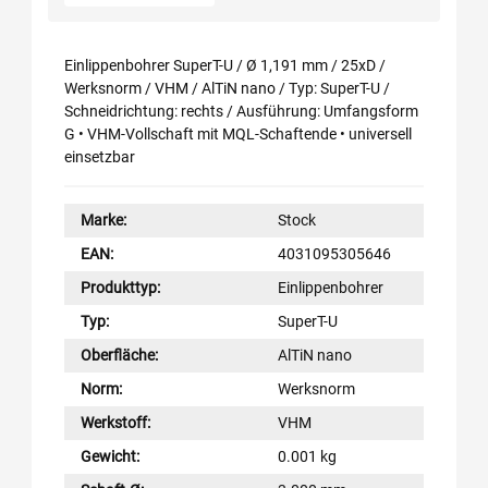
Einlippenbohrer SuperT-U / Ø 1,191 mm / 25xD /
Werksnorm / VHM / AlTiN nano / Typ: SuperT-U /
Schneidrichtung: rechts / Ausführung: Umfangsform
G • VHM-Vollschaft mit MQL-Schaftende • universell
einsetzbar
Marke:
Stock
EAN:
4031095305646
Produkttyp:
Einlippenbohrer
Typ:
SuperT-U
Oberfläche:
AlTiN nano
Norm:
Werksnorm
Werkstoff:
VHM
Gewicht:
0.001 kg