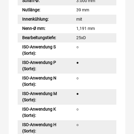
Schaft-Ø:
3.000 mm
Nutlänge:
39 mm
Innenkühlung:
mit
Nenn-Ø mm:
1,191 mm
Bearbeitungstiefe:
25xD
ISO-Anwendung S
○
(Sorte):
ISO-Anwendung P
●
(Sorte):
ISO-Anwendung N
○
(Sorte):
ISO-Anwendung M
●
(Sorte):
ISO-Anwendung K
○
(Sorte):
ISO-Anwendung H
○
(Sorte):