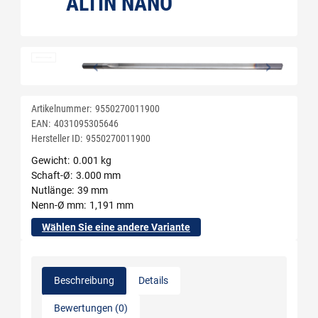
ALTIN NANO
Artikelnummer:
9550270011900
EAN:
4031095305646
Hersteller ID:
9550270011900
Gewicht
0.001 kg
Schaft-Ø
3.000 mm
Nutlänge
39 mm
Nenn-Ø mm
1,191 mm
Wählen Sie eine andere Variante
Beschreibung
Details
Bewertungen (0)