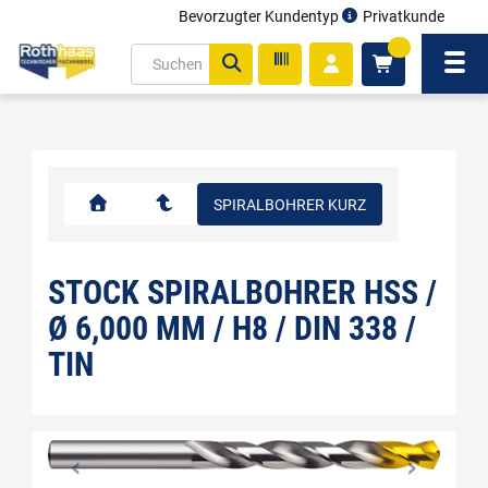
Bevorzugter Kundentyp
Privatkunde
inhalt
0
ite
Navi
gen
SPIRALBOHRER KURZ
STOCK SPIRALBOHRER HSS /
Ø 6,000 MM / H8 / DIN 338 /
TIN