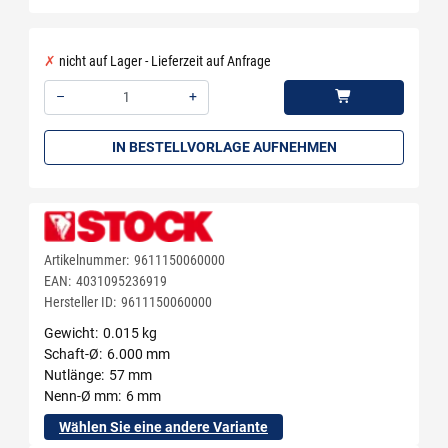
nicht auf Lager - Lieferzeit auf Anfrage
–
+
Menge: 1
IN BESTELLVORLAGE AUFNEHMEN
Artikelnummer:
9611150060000
EAN:
4031095236919
Hersteller ID:
9611150060000
Gewicht
0.015 kg
Schaft-Ø
6.000 mm
Nutlänge
57 mm
Nenn-Ø mm
6 mm
Wählen Sie eine andere Variante