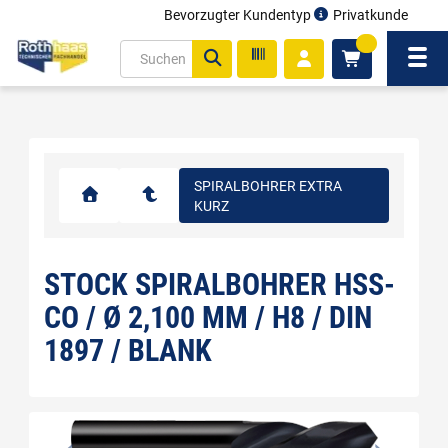
Bevorzugter Kundentyp
Privatkunde
inhalt
0
ite
Navi
gen
SPIRALBOHRER EXTRA
KURZ
STOCK SPIRALBOHRER HSS-
CO / Ø 2,100 MM / H8 / DIN
1897 / BLANK