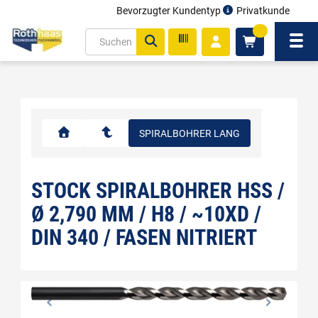
Bevorzugter Kundentyp
Privatkunde
inhalt
0
ite
Navi
gen
SPIRALBOHRER LANG
STOCK SPIRALBOHRER HSS /
Ø 2,790 MM / H8 / ~10XD /
DIN 340 / FASEN NITRIERT