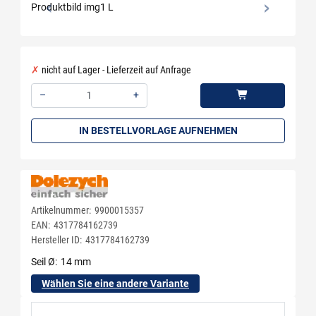
nicht auf Lager - Lieferzeit auf Anfrage
–
+
Menge: 1
IN BESTELLVORLAGE AUFNEHMEN
Artikelnummer:
9900015357
EAN:
4317784162739
Hersteller ID:
4317784162739
Seil Ø
14 mm
Wählen Sie eine andere Variante