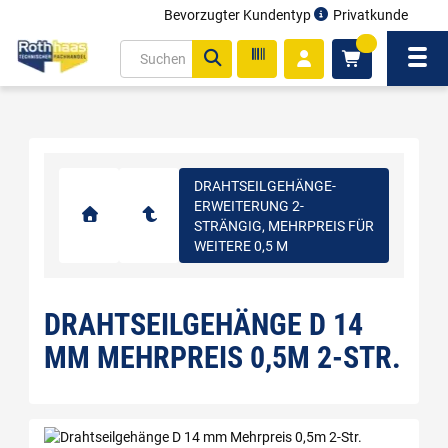
Bevorzugter Kundentyp
Privatkunde
inhalt
0
ite
Navi
gen
DRAHTSEILGEHÄNGE-
ERWEITERUNG 2-
STRÄNGIG, MEHRPREIS FÜR
WEITERE 0,5 M
DRAHTSEILGEHÄNGE D 14
MM MEHRPREIS 0,5M 2-STR.