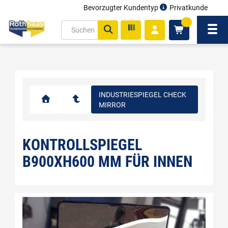
Bevorzugter Kundentyp
Privatkunde
inhalt
0
ite
Navi
gen
INDUSTRIESPIEGEL CHECK
MIRROR
KONTROLLSPIEGEL
B900XH600 MM FÜR INNEN