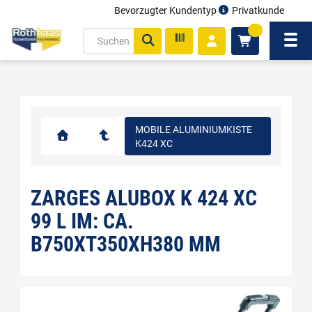
Bevorzugter Kundentyp
Privatkunde
inhalt
0
ite
Navi
gen
MOBILE ALUMINIUMKISTE
K424 XC
ZARGES ALUBOX K 424 XC
99 L IM: CA.
B750XT350XH380 MM