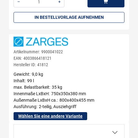
–
+
Menge: 1
IN BESTELLVORLAGE AUFNEHMEN
Artikelnummer:
9900041022
EAN:
4003866418121
Hersteller ID:
41812
Gewicht
9,0 kg
Inhalt
99 l
max. Belastbarkeit
35 kg
Innenmaße LxBxH
750x350x380 mm
Außenmaße LxBxH ca.
800x400x455 mm
Ausführung
2-teilig, Ausziehgriff
Wählen Sie eine andere Variante