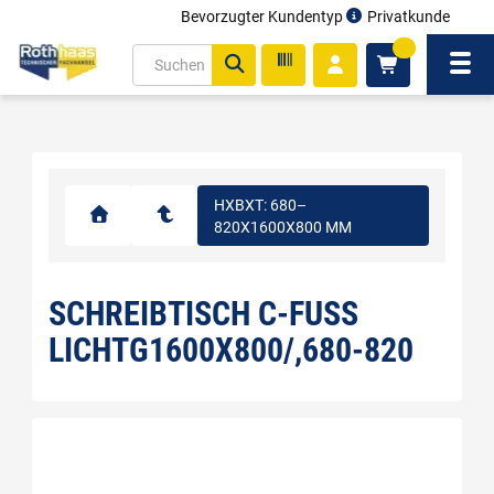
Bevorzugter Kundentyp
Privatkunde
inhalt
0
ite
Navi
gen
HXBXT: 680–
820X1600X800 MM
SCHREIBTISCH C-FUSS L
ICHTG1600X800/,680-820