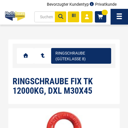
Bevorzugter Kundentyp
Privatkunde
inhalt
0
ite
Navi
gen
RINGSCHRAUBE
(GÜTEKLASSE 8)
RINGSCHRAUBE FIX TK
12000KG, DXL M30X45