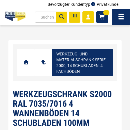
Bevorzugter Kundentyp
Privatkunde
inhalt
0
ite
Navi
gen
WERKZEUG- UND
MATERIALSCHRANK SERIE
2000, 14 SCHUBLADEN, 4
FACHBÖDEN
WERKZEUGSCHRANK S2000
RAL 7035/7016 4
WANNENBÖDEN 14
SCHUBLADEN 100MM