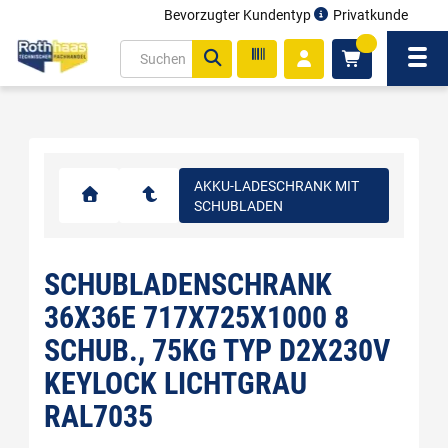
Bevorzugter Kundentyp
Privatkunde
inhalt
0
ite
Navi
gen
AKKU-LADESCHRANK MIT
SCHUBLADEN
SCHUBLADENSCHRANK
36X36E 717X725X1000 8
SCHUB., 75KG TYP D2X230V
KEYLOCK LICHTGRAU
RAL7035