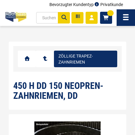
Bevorzugter Kundentyp
Privatkunde
inhalt
0
ite
Navi
gen
ZÖLLIGE TRAPEZ-
ZAHNRIEMEN
450 H DD 150 NEOPREN-
ZAHNRIEMEN, DD