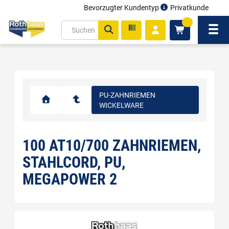
Bevorzugter Kundentyp
Privatkunde
inhalt
0
ite
Navi
gen
PU-ZAHNRIEMEN
WICKELWARE
100 AT10/700 ZAHNRIEMEN,
STAHLCORD, PU,
MEGAPOWER 2