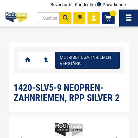
Bevorzugter Kundentyp
Privatkunde
inhalt
0
ite
Navi
gen
METRISCHE ZAHNRIEMEN
VERSTÄRKT
1420-SLV5-9 NEOPREN-
ZAHNRIEMEN, RPP SILVER 2