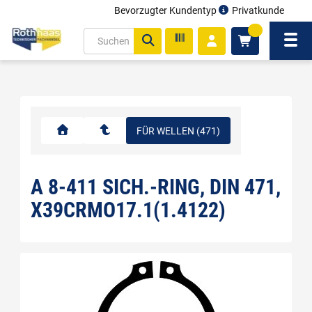
Bevorzugter Kundentyp
Privatkunde
inhalt
0
ite
Navi
gen
FÜR WELLEN (471)
A 8-411 SICH.-RING, DIN 471,
X39CRMO17.1(1.4122)