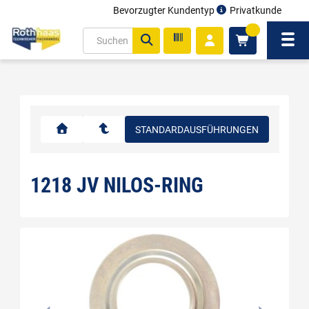
Bevorzugter Kundentyp
Privatkunde
inhalt
0
ite
Navi
gen
STANDARDAUSFÜHRUNGEN
1218 JV NILOS-RING