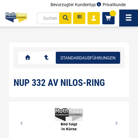
Bevorzugter Kundentyp
Privatkunde
inhalt
0
ite
Navi
gen
STANDARDAUSFÜHRUNGEN
NUP 332 AV NILOS-RING