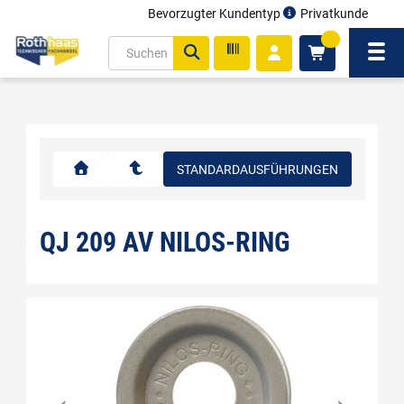
Bevorzugter Kundentyp
Privatkunde
inhalt
0
ite
Navi
gen
STANDARDAUSFÜHRUNGEN
QJ 209 AV NILOS-RING