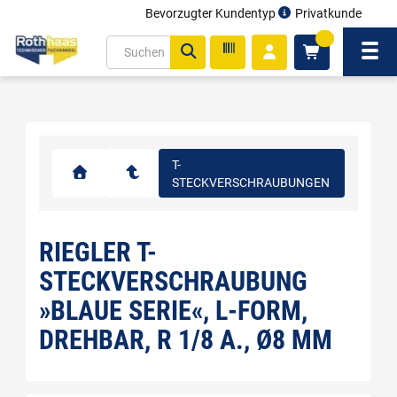
Bevorzugter Kundentyp
Privatkunde
inhalt
0
ite
Navi
gen
T-
STECKVERSCHRAUBUNGEN
RIEGLER T-
STECKVERSCHRAUBUNG
»BLAUE SERIE«, L-FORM,
DREHBAR, R 1/8 A., Ø8 MM