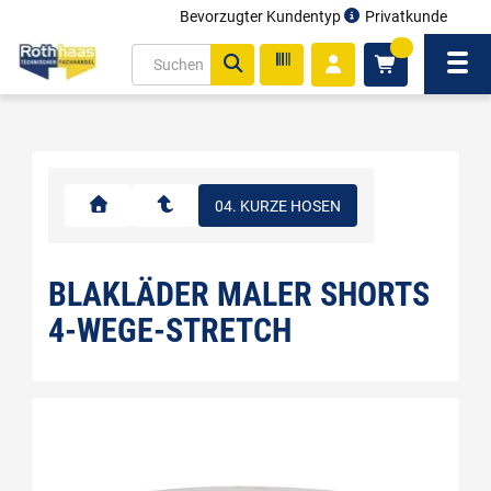
Bevorzugter Kundentyp
Privatkunde
inhalt
0
ite
Navi
gen
04. KURZE HOSEN
BLAKLÄDER MALER SHORTS
4-WEGE-STRETCH