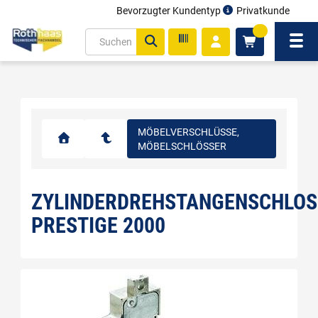
Bevorzugter Kundentyp
Privatkunde
inhalt
0
ite
Navi
gen
MÖBELVERSCHLÜSSE,
MÖBELSCHLÖSSER
ZYLINDERDREHSTANGENSCHLOS
PRESTIGE 2000