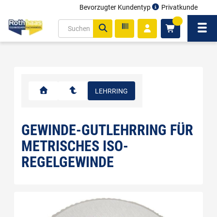
Bevorzugter Kundentyp
Privatkunde
inhalt
0
ite
Navi
gen
LEHRRING
GEWINDE-GUTLEHRRING FÜR
METRISCHES ISO-
REGELGEWINDE