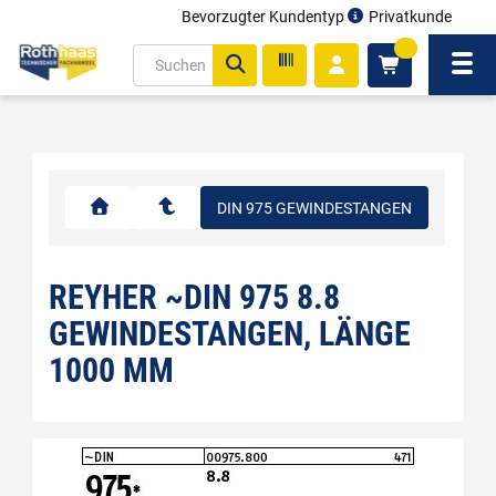
Bevorzugter Kundentyp
Privatkunde
inhalt
0
ite
Navi
gen
DIN 975 GEWINDESTANGEN
REYHER ~DIN 975 8.8
GEWINDESTANGEN, LÄNGE
1000 MM