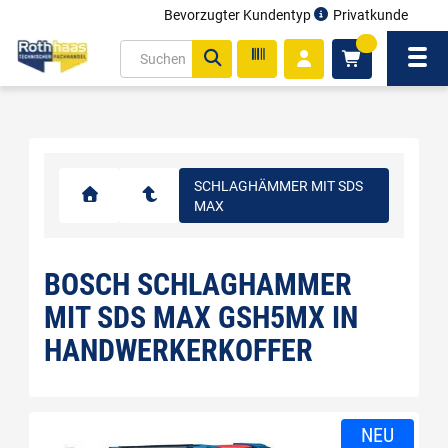
Bevorzugter Kundentyp
Privatkunde
inhalt
0
ite
Navi
gen
SCHLAGHÄMMER MIT SDS
MAX
BOSCH SCHLAGHAMMER
MIT SDS MAX GSH5MX IN
HANDWERKERKOFFER
NEU