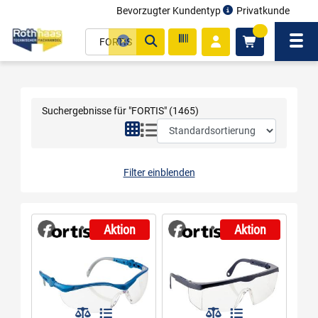
Bevorzugter Kundentyp
Privatkunde
inhalt
0
ite
Navi
gen
Suchergebnisse für "FORTIS"
(1465)
Filter einblenden
Aktion
Aktion