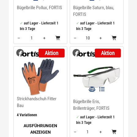
Bügelbrille Pollux, FORTIS
Bügelbrille Saturn, blau,
FORTIS
auf Lager - Lieferzeit 1
auf Lager - Lieferzeit 1
bis 3 Tage
bis 3 Tage
–
+
–
+
Menge: 1
Menge: 10
Aktion
Aktion
Strickhandschuh Fitter
Bügelbrille Eris,
Bau
Brillenträger, FORTIS
4 Variationen
auf Lager - Lieferzeit 1
bis 3 Tage
AUSFÜHRUNGEN
–
+
ANZEIGEN