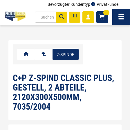
Bevorzugter Kundentyp
Privatkunde
inhalt
0
ite
Navi
gen
Z-SPINDE
C+P Z-SPIND CLASSIC PLUS,
GESTELL, 2 ABTEILE,
2120X300X500MM,
7035/2004