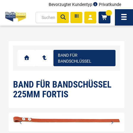
Bevorzugter Kundentyp
Privatkunde
inhalt
0
ite
Navi
gen
BAND FÜR
BANDSCHLÜSSEL
BAND FÜR BANDSCHÜSSEL
225MM FORTIS