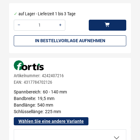
auf Lager - Lieferzeit 1 bis 3 Tage
–
+
Menge: 1
IN BESTELLVORLAGE AUFNEHMEN
Artikelnummer:
4242407216
EAN:
4317784702126
Spannbereich
60 - 140 mm
Bandbreite
19,5 mm
Bandlänge
540 mm
Schlüssellänge
225 mm
Wählen Sie eine andere Variante