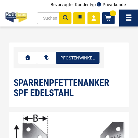
Bevorzugter Kundentyp
Privatkunde
inhalt
0
ite
Navi
gen
PFOSTENWINKEL
SPARRENPFETTENANKER
SPF EDELSTAHL